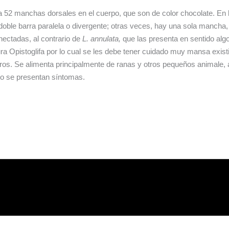
a 52 manchas dorsales en el cuerpo, que son de color chocolate. En 
le barra paralela o divergente; otras veces, hay una sola mancha, p
ectadas, al contrario de
L. annulata,
que las presenta en sentido algo
ra Opistoglifa por lo cual se les debe tener cuidado muy mansa exis
tros. Se alimenta principalmente de ranas y otros pequeños animale
no se presentan síntomas.