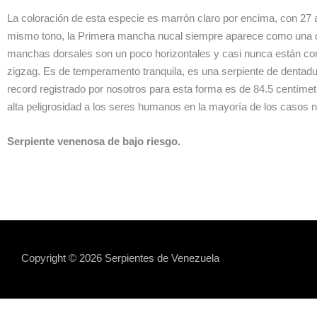
La coloración de esta especie es marrón claro por encima, con 27 
mismo tono, la Primera mancha nucal siempre aparece como una dob
manchas dorsales son un poco horizontales y casi nunca están con
zigzag. Es de temperamento tranquila, es una serpiente de dentadu
record registrado por nosotros para esta forma es de 84.5 centíme
alta peligrosidad a los seres humanos en la mayoría de los casos 
Serpiente venenosa de bajo riesgo.
Copyright © 2026 Serpientes de Venezuela