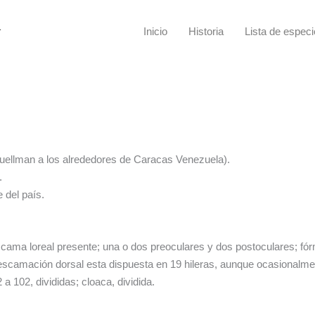
a
Inicio
Historia
Lista de espec
Duellman a los alrededores de Caracas Venezuela).
.
 del país.
escama loreal presente; una o dos preoculares y dos postoculares; fó
La escamación dorsal esta dispuesta en 19 hileras, aunque ocasionalm
a 102, divididas; cloaca, dividida.