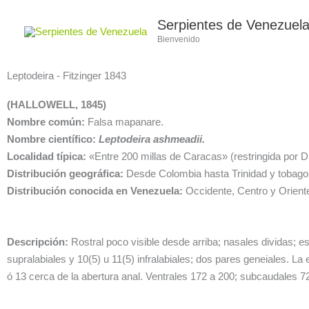
Ir
Serpientes de Venezuel
al
Bienvenido
contenido
Leptodeira - Fitzinger 1843
(HALLOWELL, 1845)
Nombre común:
Falsa mapanare.
Nombre científico:
Leptodeira ashmeadii.
Localidad típica:
«Entre 200 millas de Caracas» (restringida por 
Distribución geográfica:
Desde Colombia hasta Trinidad y tobago
Distribución conocida en Venezuela:
Occidente, Centro y Oriente
Descripción:
Rostral poco visible desde arriba; nasales dividas; 
supralabiales y 10(5) u 11(5) infralabiales; dos pares geneiales. 
ó 13 cerca de la abertura anal. Ventrales 172 a 200; subcaudales 72 