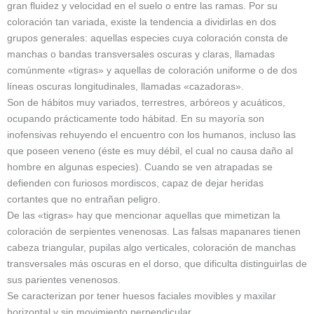
gran fluidez y velocidad en el suelo o entre las ramas. Por su
coloración tan variada, existe la tendencia a dividirlas en dos
grupos generales: aquellas especies cuya coloración consta de
manchas o bandas transversales oscuras y claras, llamadas
comúnmente «tigras» y aquellas de coloración uniforme o de dos
líneas oscuras longitudinales, llamadas «cazadoras».
Son de hábitos muy variados, terrestres, arbóreos y acuáticos,
ocupando prácticamente todo hábitad. En su mayoría son
inofensivas rehuyendo el encuentro con los humanos, incluso las
que poseen veneno (éste es muy débil, el cual no causa daño al
hombre en algunas especies). Cuando se ven atrapadas se
defienden con furiosos mordiscos, capaz de dejar heridas
cortantes que no entrañan peligro.
De las «tigras» hay que mencionar aquellas que mimetizan la
coloración de serpientes venenosas. Las falsas mapanares tienen
cabeza triangular, pupilas algo verticales, coloración de manchas
transversales más oscuras en el dorso, que dificulta distinguirlas de
sus parientes venenosos.
Se caracterizan por tener huesos faciales movibles y maxilar
horizontal y sin movimiento perpendicular.